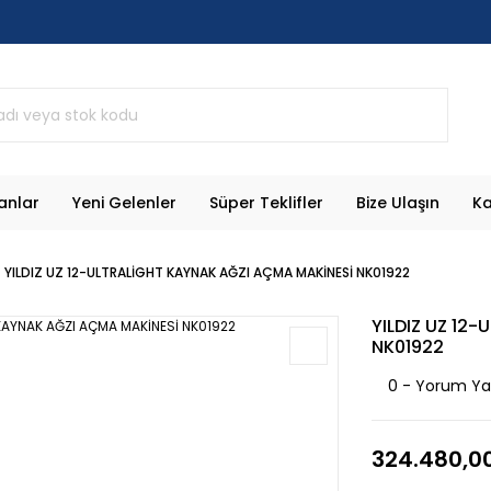
anlar
Yeni Gelenler
Süper Teklifler
Bize Ulaşın
Ka
YILDIZ UZ 12-ULTRALİGHT KAYNAK AĞZI AÇMA MAKİNESİ NK01922
YILDIZ UZ 12
NK01922
0 - Yorum Y
324.480,00