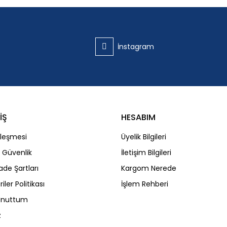
Yorum Yaz
İnstagram
İŞ
HESABIM
Gönder
zleşmesi
Üyelik Bilgileri
ve Güvenlik
İletişim Bilgileri
İade Şartları
Kargom Nerede
riler Politikası
İşlem Rehberi
 Unuttum
z