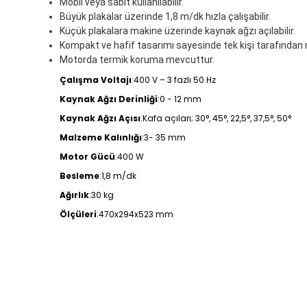
Mobil veya sabit kullanılabilir.
Büyük plakalar üzerinde 1,8 m/dk hızla çalışabilir.
Küçük plakalara makine üzerinde kaynak ağzı açılabilir.
Kompakt ve hafif tasarımı sayesinde tek kişi tarafından rah
Motorda termik koruma mevcuttur.
Çalışma Voltajı
:400 V – 3 fazlı 50 Hz
Kaynak Ağzı Derinliği
:0 - 12 mm
Kaynak Ağzı Açısı
:Kafa açıları; 30°, 45°, 22,5°, 37,5°, 50°
Malzeme Kalınlığı
:3- 35 mm
Motor Gücü
:400 W
Besleme
:1,8 m/dk
Ağırlık
:30 kg
Ölçüleri
:470x294x523 mm
Bu ürünün fiyat bilgisi, resim, ürün açıklamalarında ve d
Görüş ve önerileriniz için teşekkür ederiz.