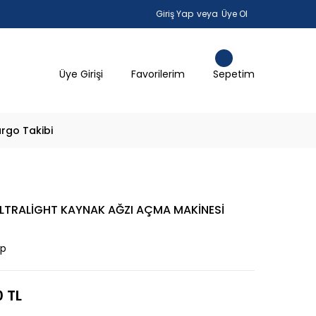
Giriş Yap
veya
Üye Ol
Üye Girişi
Favorilerim
Sepetim
rgo Takibi
-ULTRALİGHT KAYNAK AĞZI AÇMA MAKİNESİ
ap
 TL