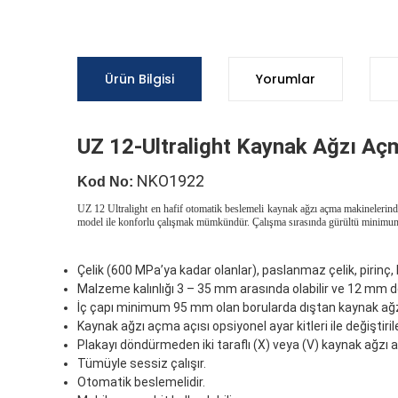
Ürün Bilgisi
Yorumlar
UZ 12-Ultralight Kaynak Ağzı Açm
NKO1922
Kod No:
UZ 12 Ultralight en hafif otomatik beslemeli kaynak ağzı açma makinelerinde
model ile konforlu çalışmak mümkündür. Çalışma sırasında gürültü minimum
Çelik (600 MPa’ya kadar olanlar), paslanmaz çelik, pirinç, 
Malzeme kalınlığı 3 – 35 mm arasında olabilir ve 12 mm de
İç çapı minimum 95 mm olan borularda dıştan kaynak ağzı 
Kaynak ağzı açma açısı opsiyonel ayar kitleri ile değiştirileb
Plakayı döndürmeden iki taraflı (X) veya (V) kaynak ağzı
Tümüyle sessiz çalışır.
Otomatik beslemelidir.