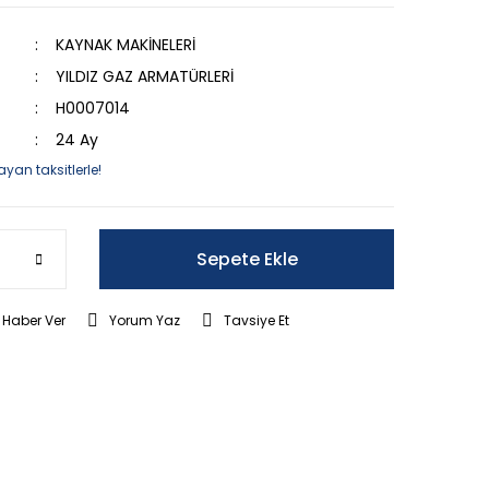
KAYNAK MAKİNELERİ
YILDIZ GAZ ARMATÜRLERİ
H0007014
24 Ay
ayan taksitlerle!
Sepete Ekle
 Haber Ver
Yorum Yaz
Tavsiye Et