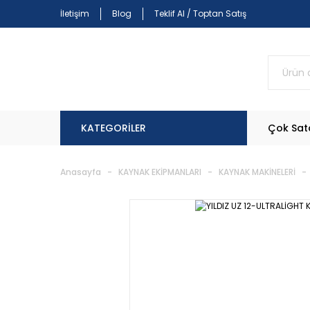
İletişim
Blog
Teklif Al / Toptan Satış
KATEGORİLER
Çok Sat
Anasayfa
KAYNAK EKİPMANLARI
KAYNAK MAKİNELERİ