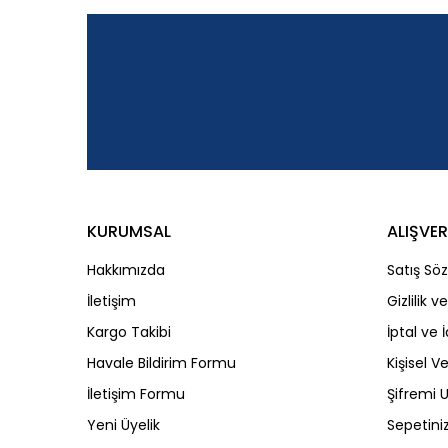
Ürün resmi kalitesiz, bozuk veya görüntülenemiyor.
Ürün açıklamasında eksik bilgiler bulunuyor.
Ürün bilgilerinde hatalar bulunuyor.
Ürün fiyatı diğer sitelerden daha pahalı.
Bu ürüne benzer farklı alternatifler olmalı.
KURUMSAL
ALIŞVER
Hakkımızda
Satış Sö
İletişim
Gizlilik 
Kargo Takibi
İptal ve 
Havale Bildirim Formu
Kişisel Ve
İletişim Formu
Şifremi
Yeni Üyelik
Sepetini