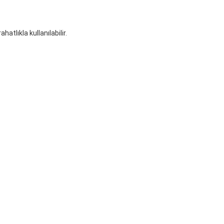
atlıkla kullanılabilir.
iğer konularda yetersiz gördüğünüz noktaları öneri formunu kullanarak t
Bu ürüne ilk yorumu siz yapın!