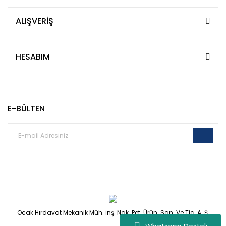
ALIŞVERİŞ
HESABIM
E-BÜLTEN
Ocak Hırdavat Mekanik Müh. İnş. Nak. Pet. Ürün. San. Ve Tic. A. Ş.