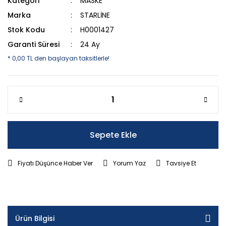
Kategori
MASKE
Marka
STARLİNE
Stok Kodu
H0001427
Garanti Süresi
24 Ay
* 0,00 TL den başlayan taksitlerle!
Sepete Ekle
Fiyatı Düşünce Haber Ver
Yorum Yaz
Tavsiye Et
Ürün Bilgisi