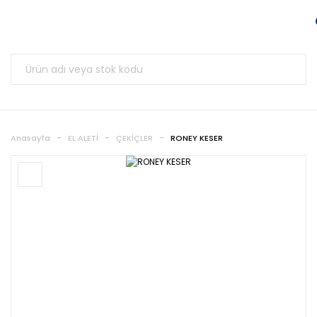
Anasayfa
EL ALETİ
ÇEKİÇLER
RONEY KESER