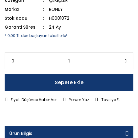
Kategori
ÇEKİÇLER
Marka
RONEY
Stok Kodu
H0001072
Garanti Süresi
24 Ay
* 0,00 TL den başlayan taksitlerle!
Sepete Ekle
Fiyatı Düşünce Haber Ver
Yorum Yaz
Tavsiye Et
Ürün Bilgisi