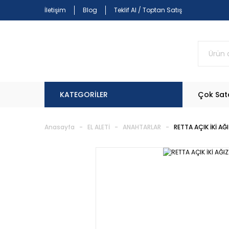
İletişim
Blog
Teklif Al / Toptan Satış
KATEGORİLER
Çok Sat
Anasayfa
EL ALETİ
ANAHTARLAR
RETTA AÇIK İKİ A