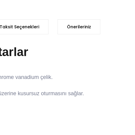
Taksit Seçenekleri
Önerileriniz
tarlar
chrome vanadium çelik.
 üzerine kusursuz oturmasını sağlar.
iğer konularda yetersiz gördüğünüz noktaları öneri formunu kullanarak t