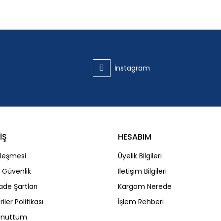
Bu ürüne ilk yorumu siz yapın!
Yorum Yaz
İnstagram
İŞ
HESABIM
Gönder
zleşmesi
Üyelik Bilgileri
ve Güvenlik
İletişim Bilgileri
İade Şartları
Kargom Nerede
riler Politikası
İşlem Rehberi
 Unuttum