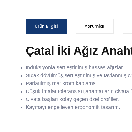
Ürün Bilgisi
Yorumlar
Çatal İki Ağız Anah
İndüksiyonla sertleştirilmiş hassas ağızlar.
Sıcak dövülmüş,sertleştirilmiş ve tavlanmış 
Parlatılmış mat krom kaplama.
Düşük imalat toleransları,anahtarların civata
Civata başları kolay geçen özel profiller.
Kaymayı engelleyen ergonomik tasarım.
Bu ürünün fiyat bilgisi, resim, ürün açıklamalarında ve d