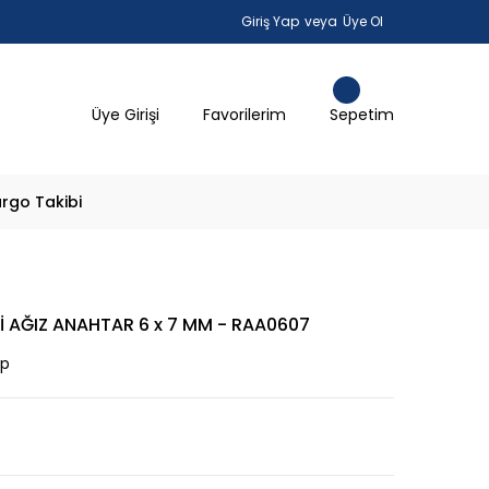
Giriş Yap
veya
Üye Ol
Üye Girişi
Favorilerim
Sepetim
rgo Takibi
Kİ AĞIZ ANAHTAR 6 x 7 MM - RAA0607
ap