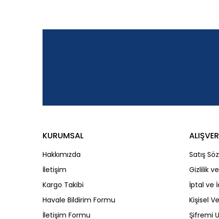
Görüş ve önerileriniz için teşekkür ederiz.
Ürün resmi kalitesiz, bozuk veya görüntülenemiyor.
Ürün açıklamasında eksik bilgiler bulunuyor.
Ürün bilgilerinde hatalar bulunuyor.
Ürün fiyatı diğer sitelerden daha pahalı.
Bu ürüne benzer farklı alternatifler olmalı.
KURUMSAL
ALIŞVER
Hakkımızda
Satış Sö
İletişim
Gizlilik 
Kargo Takibi
İptal ve 
Havale Bildirim Formu
Kişisel Ve
İletişim Formu
Şifremi