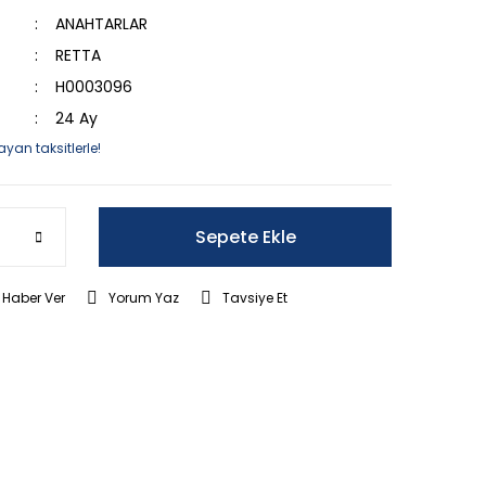
ANAHTARLAR
RETTA
H0003096
24 Ay
ayan taksitlerle!
Sepete Ekle
 Haber Ver
Yorum Yaz
Tavsiye Et