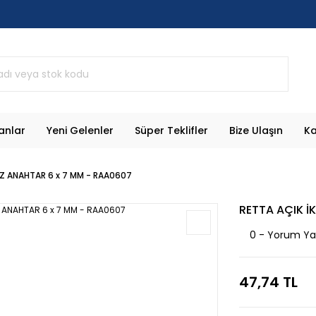
anlar
Yeni Gelenler
Süper Teklifler
Bize Ulaşın
Ka
ĞIZ ANAHTAR 6 x 7 MM - RAA0607
RETTA AÇIK İ
0 - Yorum Y
47,74 TL