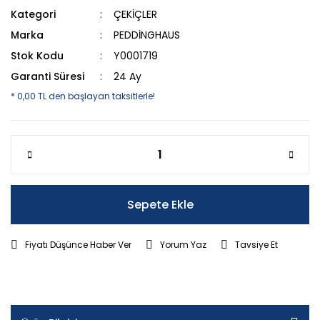
Kategori
ÇEKİÇLER
Marka
PEDDİNGHAUS
Stok Kodu
Y0001719
Garanti Süresi
24 Ay
* 0,00 TL den başlayan taksitlerle!
Sepete Ekle
Fiyatı Düşünce Haber Ver
Yorum Yaz
Tavsiye Et