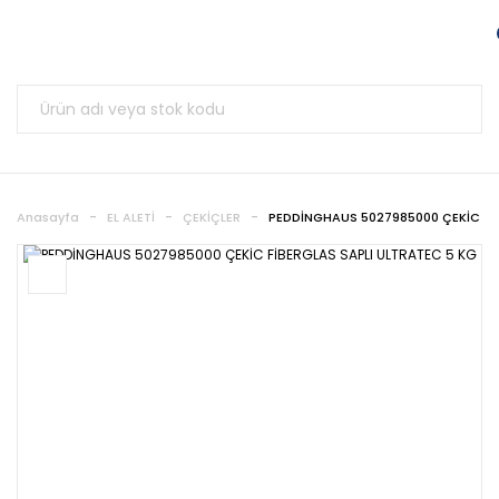
Anasayfa
EL ALETİ
ÇEKİÇLER
PEDDİNGHAUS 5027985000 ÇEKİC FİB