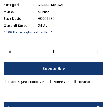
Kategori
DARBELİ MATKAP
Marka
KL PRO
Stok Kodu
H0006539
Garanti Süresi
24 Ay
* 0,00 TL den başlayan taksitlerle!
Sepete Ekle
Fiyatı Düşünce Haber Ver
Yorum Yaz
Tavsiye Et