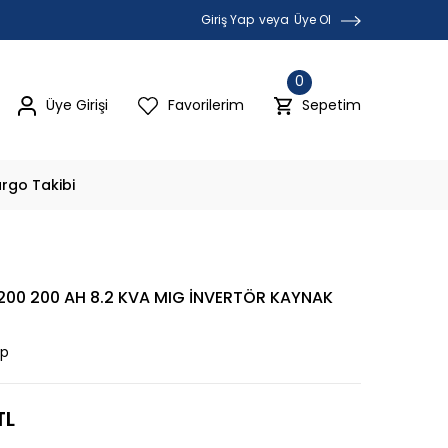
Giriş Yap
veya
Üye Ol
0
Üye Girişi
Favorilerim
Sepetim
rgo Takibi
200 200 AH 8.2 KVA MIG İNVERTÖR KAYNAK
ap
TL