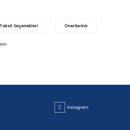
Taksit Seçenekleri
Önerileriniz
NASI
iğer konularda yetersiz gördüğünüz noktaları öneri formunu kullanarak t
Bu ürüne ilk yorumu siz yapın!
Yorum Yaz
İnstagram