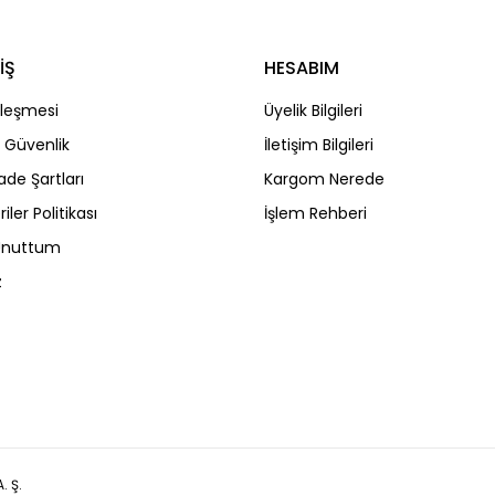
İŞ
HESABIM
Gönder
zleşmesi
Üyelik Bilgileri
ve Güvenlik
İletişim Bilgileri
İade Şartları
Kargom Nerede
riler Politikası
İşlem Rehberi
 Unuttum
z
. Ş.