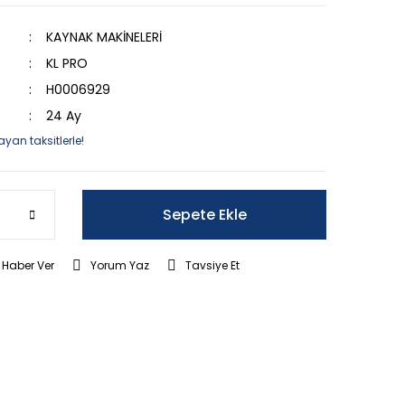
KAYNAK MAKİNELERİ
KL PRO
H0006929
24 Ay
ayan taksitlerle!
Sepete Ekle
 Haber Ver
Yorum Yaz
Tavsiye Et