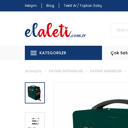
İletişim
Blog
Teklif Al / Toptan Satış
KATEGORİLER
Çok Sat
Anasayfa
KAYNAK EKİPMANLARI
KAYNAK MAKİNELERİ