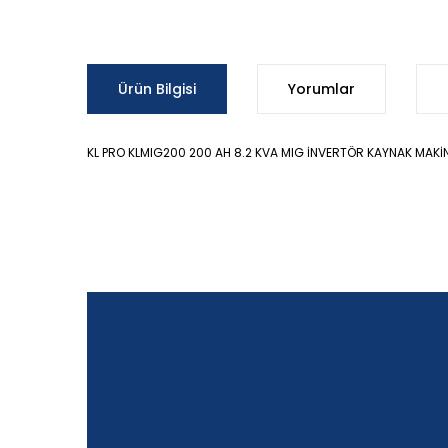
Ürün Bilgisi
Yorumlar
KL PRO KLMIG200 200 AH 8.2 KVA MIG İNVERTÖR KAYNAK MAKİ
Bu ürünün fiyat bilgisi, resim, ürün açıklamalarında ve d
Görüş ve önerileriniz için teşekkür ederiz.
Ürün resmi kalitesiz, bozuk veya görüntülenemiyor.
Ürün açıklamasında eksik bilgiler bulunuyor.
Ürün bilgilerinde hatalar bulunuyor.
Ürün fiyatı diğer sitelerden daha pahalı.
Bu ürüne benzer farklı alternatifler olmalı.