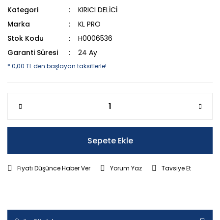
Kategori
KIRICI DELİCİ
Marka
KL PRO
Stok Kodu
H0006536
Garanti Süresi
24 Ay
* 0,00 TL den başlayan taksitlerle!
Sepete Ekle
Fiyatı Düşünce Haber Ver
Yorum Yaz
Tavsiye Et