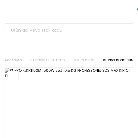
Anasayfa
ELEKTRİKLİ EL ALETLERİ
KIRICI DELİCİ
KL PRO KLKR1100M 1