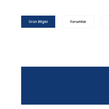
Ürün Bilgisi
Yorumlar
Bu ürünün fiyat bilgisi, resim, ürün açıklamalarında ve d
Görüş ve önerileriniz için teşekkür ederiz.
Ürün resmi kalitesiz, bozuk veya görüntülenemiyor.
Ürün açıklamasında eksik bilgiler bulunuyor.
Ürün bilgilerinde hatalar bulunuyor.
Ürün fiyatı diğer sitelerden daha pahalı.
Bu ürüne benzer farklı alternatifler olmalı.