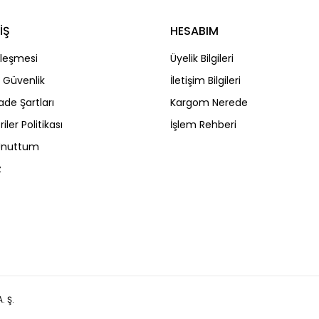
İŞ
HESABIM
Gönder
zleşmesi
Üyelik Bilgileri
ve Güvenlik
İletişim Bilgileri
İade Şartları
Kargom Nerede
riler Politikası
İşlem Rehberi
 Unuttum
z
. Ş.