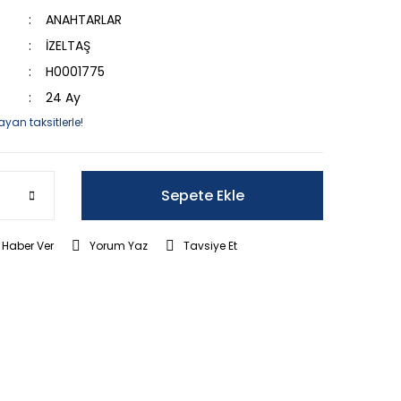
ANAHTARLAR
İZELTAŞ
H0001775
24 Ay
ayan taksitlerle!
Sepete Ekle
 Haber Ver
Yorum Yaz
Tavsiye Et