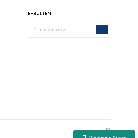
E-BÜLTEN
Whatsapp Destek
Whatsapp Sipariş