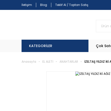
İletişim
Blog
Teklif Al / Toptan Satış
KATEGORİLER
Çok Sat
Anasayfa
EL ALETİ
ANAHTARLAR
İZELTAŞ YILDIZ İ