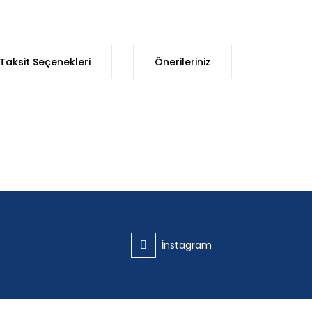
Taksit Seçenekleri
Önerileriniz
iğer konularda yetersiz gördüğünüz noktaları öneri formunu kullanarak t
Bu ürüne ilk yorumu siz yapın!
Yorum Yaz
İnstagram