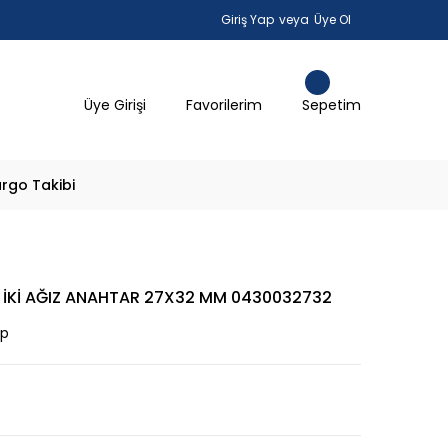
Giriş Yap
veya
Üye Ol
Üye Girişi
Favorilerim
Sepetim
rgo Takibi
IZ İKİ AĞIZ ANAHTAR 27X32 MM 0430032732
ap