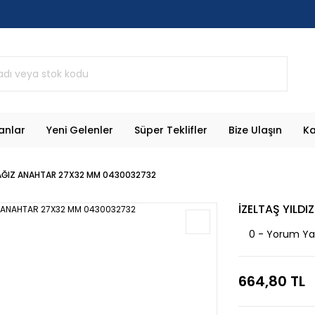
anlar
Yeni Gelenler
Süper Teklifler
Bize Ulaşın
Ka
Kİ AĞIZ ANAHTAR 27X32 MM 0430032732
İZELTAŞ YILD
0 - Yorum Y
664,80 TL