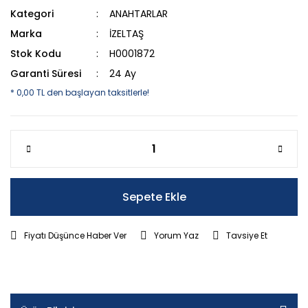
Kategori
ANAHTARLAR
Marka
İZELTAŞ
Stok Kodu
H0001872
Garanti Süresi
24 Ay
* 0,00 TL den başlayan taksitlerle!
Sepete Ekle
Fiyatı Düşünce Haber Ver
Yorum Yaz
Tavsiye Et