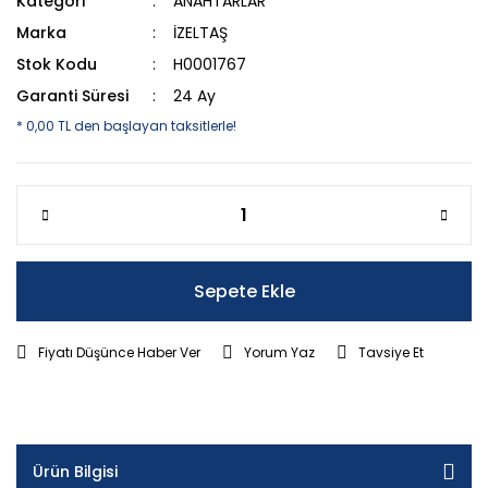
Kategori
ANAHTARLAR
Marka
İZELTAŞ
Stok Kodu
H0001767
Garanti Süresi
24 Ay
* 0,00 TL den başlayan taksitlerle!
Sepete Ekle
Fiyatı Düşünce Haber Ver
Yorum Yaz
Tavsiye Et
Ürün Bilgisi