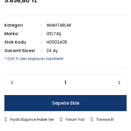
5.836,80 TL
Kategori
ANAHTARLAR
Marka
İZELTAŞ
Stok Kodu
H0002405
Garanti Süresi
24 Ay
* 0,00 TL den başlayan taksitlerle!
Sepete Ekle
Fiyatı Düşünce Haber Ver
Yorum Yaz
Tavsiye Et