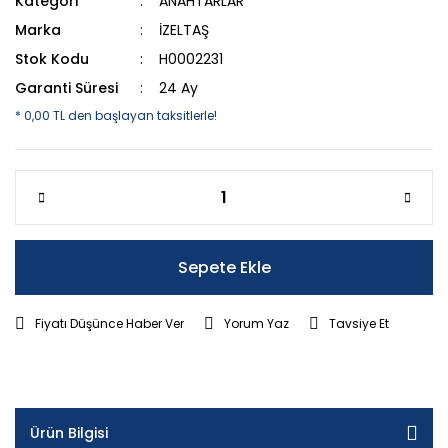
Kategori
ANAHTARLAR
Marka
İZELTAŞ
Stok Kodu
H0002231
Garanti Süresi
24 Ay
* 0,00 TL den başlayan taksitlerle!
Sepete Ekle
Fiyatı Düşünce Haber Ver
Yorum Yaz
Tavsiye Et
Ürün Bilgisi