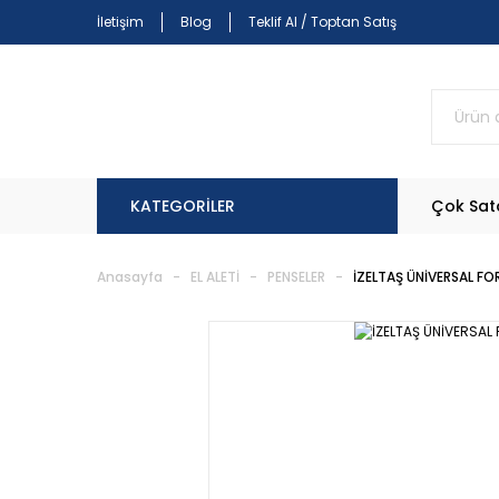
İletişim
Blog
Teklif Al / Toptan Satış
KATEGORİLER
Çok Sat
Anasayfa
EL ALETİ
PENSELER
İZELTAŞ ÜNİVERSAL FO