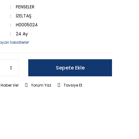
PENSELER
İZELTAŞ
H0005024
24 Ay
ayan taksitlerle!
Sepete Ekle
 Haber Ver
Yorum Yaz
Tavsiye Et