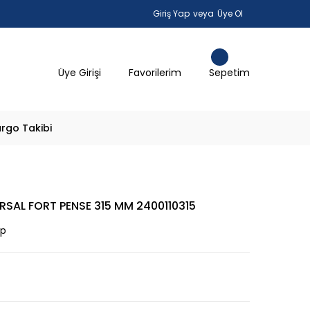
Giriş Yap
veya
Üye Ol
Üye Girişi
Favorilerim
Sepetim
rgo Takibi
ERSAL FORT PENSE 315 MM 2400110315
ap