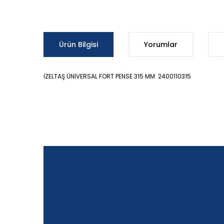
Ürün Bilgisi
Yorumlar
İZELTAŞ ÜNİVERSAL FORT PENSE 315 MM 2400110315
Bu ürünün fiyat bilgisi, resim, ürün açıklamalarında ve d
Görüş ve önerileriniz için teşekkür ederiz.
Ürün resmi kalitesiz, bozuk veya görüntülenemiyor.
Ürün açıklamasında eksik bilgiler bulunuyor.
Ürün bilgilerinde hatalar bulunuyor.
Ürün fiyatı diğer sitelerden daha pahalı.
Bu ürüne benzer farklı alternatifler olmalı.