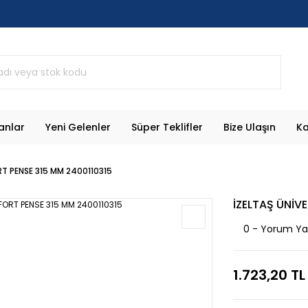
anlar
Yeni Gelenler
Süper Teklifler
Bize Ulaşın
Ka
RT PENSE 315 MM 2400110315
İZELTAŞ ÜNİV
0 - Yorum Y
1.723,20 TL