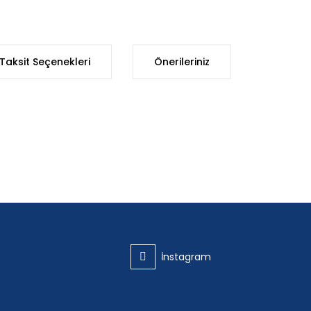
Taksit Seçenekleri
Önerileriniz
iğer konularda yetersiz gördüğünüz noktaları öneri formunu kullanarak t
Bu ürüne ilk yorumu siz yapın!
Yorum Yaz
İnstagram