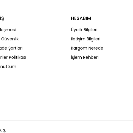
İŞ
HESABIM
Gönder
zleşmesi
Üyelik Bilgileri
ve Güvenlik
İletişim Bilgileri
İade Şartları
Kargom Nerede
riler Politikası
İşlem Rehberi
 Unuttum
z
. Ş.