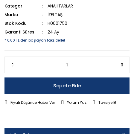
Kategori
ANAHTARLAR
Marka
İZELTAŞ
Stok Kodu
H0001750
Garanti Süresi
24 Ay
* 0,00 TL den başlayan taksitlerle!
Sepete Ekle
Fiyatı Düşünce Haber Ver
Yorum Yaz
Tavsiye Et