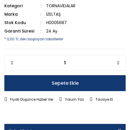
Kategori
TORNAVİDALAR
Marka
İZELTAŞ
Stok Kodu
H0005687
Garanti Süresi
24 Ay
* 0,00 TL den başlayan taksitlerle!
Sepete Ekle
Fiyatı Düşünce Haber Ver
Yorum Yaz
Tavsiye Et