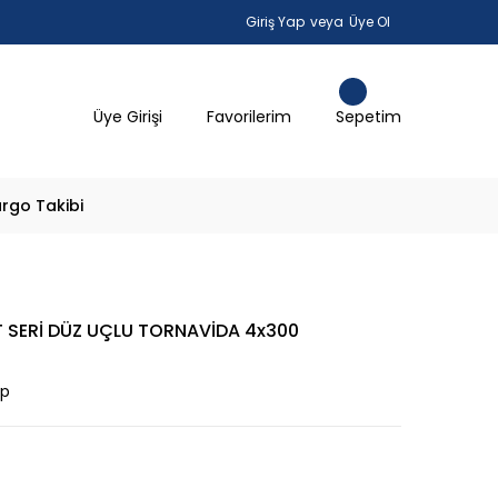
Giriş Yap
veya
Üye Ol
Üye Girişi
Favorilerim
Sepetim
rgo Takibi
T SERİ DÜZ UÇLU TORNAVİDA 4x300
ap