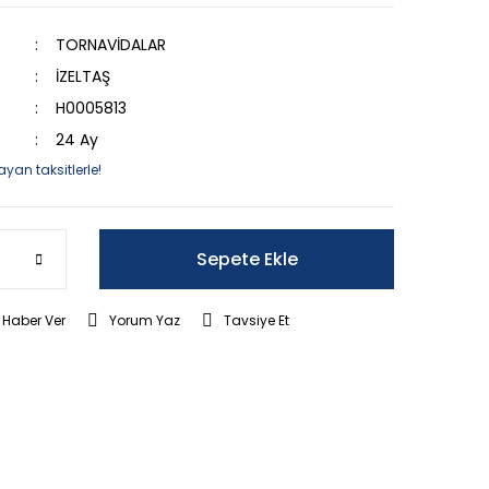
TORNAVİDALAR
İZELTAŞ
H0005813
24 Ay
ayan taksitlerle!
Sepete Ekle
 Haber Ver
Yorum Yaz
Tavsiye Et