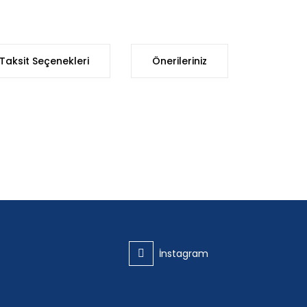
Taksit Seçenekleri
Önerileriniz
iğer konularda yetersiz gördüğünüz noktaları öneri formunu kullanarak t
Bu ürüne ilk yorumu siz yapın!
Yorum Yaz
İnstagram