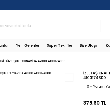
anlar
Yeni Gelenler
Süper Teklifler
Bize Ulaşın
Ka
SERİ DÜZ UÇLU TORNAVİDA 4x300 4100174300
İZELTAŞ KRAF
4100174300
0 - Yorum Y
375,60 TL