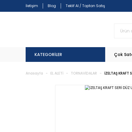
İletişim
Blog
Teklif Al / Toptan Satış
KATEGORİLER
Çok Sat
Anasayfa
EL ALETİ
TORNAVİDALAR
İZELTAŞ KRAFT 