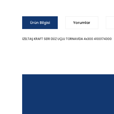
Ürün Bilgisi
Yorumlar
İZELTAŞ KRAFT SERİ DÜZ UÇLU TORNAVİDA 4x300 4100174300
Bu ürünün fiyat bilgisi, resim, ürün açıklamalarında ve d
Görüş ve önerileriniz için teşekkür ederiz.
Ürün resmi kalitesiz, bozuk veya görüntülenemiyor.
Ürün açıklamasında eksik bilgiler bulunuyor.
Ürün bilgilerinde hatalar bulunuyor.
Ürün fiyatı diğer sitelerden daha pahalı.
Bu ürüne benzer farklı alternatifler olmalı.