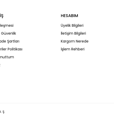
İŞ
HESABIM
Gönder
zleşmesi
Üyelik Bilgileri
ve Güvenlik
İletişim Bilgileri
İade Şartları
Kargom Nerede
riler Politikası
İşlem Rehberi
 Unuttum
z
. Ş.