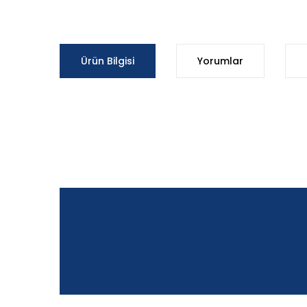
Ürün Bilgisi
Yorumlar
Bu ürünün fiyat bilgisi, resim, ürün açıklamalarında ve d
Görüş ve önerileriniz için teşekkür ederiz.
Ürün resmi kalitesiz, bozuk veya görüntülenemiyor.
Ürün açıklamasında eksik bilgiler bulunuyor.
Ürün bilgilerinde hatalar bulunuyor.
Ürün fiyatı diğer sitelerden daha pahalı.
Bu ürüne benzer farklı alternatifler olmalı.