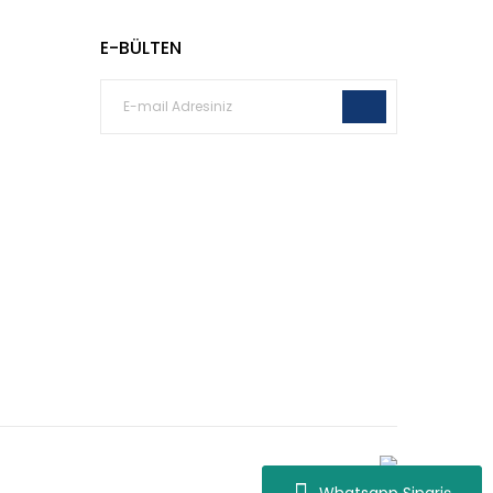
E-BÜLTEN
Whatsapp Destek
Whatsapp Sipariş