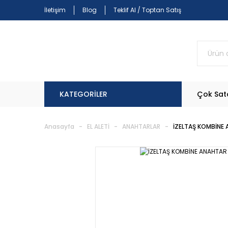
İletişim
Blog
Teklif Al / Toptan Satış
KATEGORİLER
Çok Sat
Anasayfa
EL ALETİ
ANAHTARLAR
İZELTAŞ KOMBİNE 