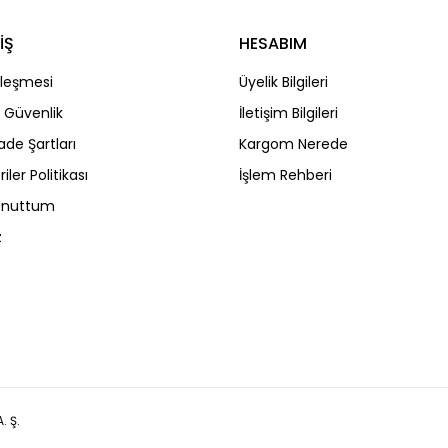
İŞ
HESABIM
Gönder
zleşmesi
Üyelik Bilgileri
ve Güvenlik
İletişim Bilgileri
İade Şartları
Kargom Nerede
riler Politikası
İşlem Rehberi
 Unuttum
z
. Ş.