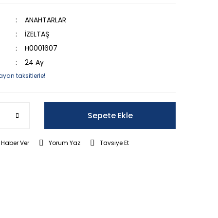
ANAHTARLAR
İZELTAŞ
H0001607
24 Ay
ayan taksitlerle!
Sepete Ekle
 Haber Ver
Yorum Yaz
Tavsiye Et