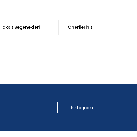
Taksit Seçenekleri
Önerileriniz
iğer konularda yetersiz gördüğünüz noktaları öneri formunu kullanarak t
Bu ürüne ilk yorumu siz yapın!
Yorum Yaz
İnstagram