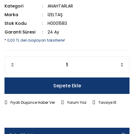
Kategori
ANAHTARLAR
Marka
İZELTAŞ
Stok Kodu
H0001583
Garanti Süresi
24 Ay
* 0,00 TL den başlayan taksitlerle!
Sepete Ekle
Fiyatı Düşünce Haber Ver
Yorum Yaz
Tavsiye Et