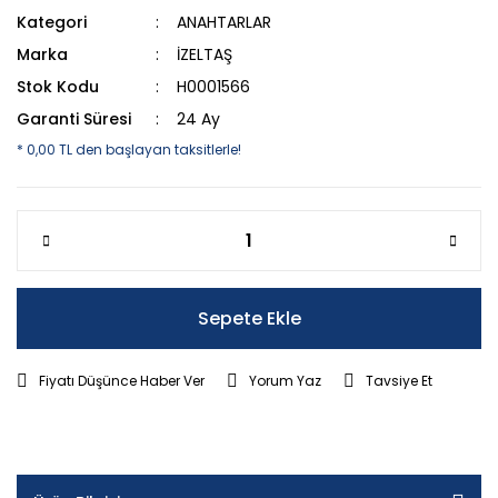
Kategori
ANAHTARLAR
Marka
İZELTAŞ
Stok Kodu
H0001566
Garanti Süresi
24 Ay
* 0,00 TL den başlayan taksitlerle!
Sepete Ekle
Fiyatı Düşünce Haber Ver
Yorum Yaz
Tavsiye Et