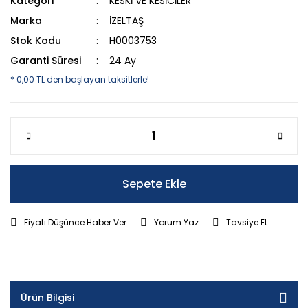
Kategori
KESKİ VE KESİCİLER
Marka
İZELTAŞ
Stok Kodu
H0003753
Garanti Süresi
24 Ay
* 0,00 TL den başlayan taksitlerle!
Sepete Ekle
Fiyatı Düşünce Haber Ver
Yorum Yaz
Tavsiye Et
Ürün Bilgisi