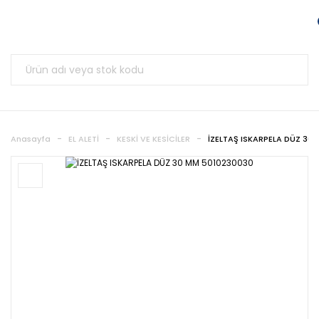
Anasayfa
EL ALETİ
KESKİ VE KESİCİLER
İZELTAŞ ISKARPELA DÜZ 30