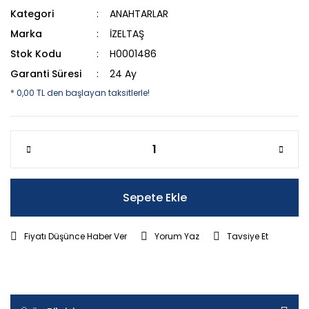
Kategori
ANAHTARLAR
Marka
İZELTAŞ
Stok Kodu
H0001486
Garanti Süresi
24 Ay
* 0,00 TL den başlayan taksitlerle!
Sepete Ekle
Fiyatı Düşünce Haber Ver
Yorum Yaz
Tavsiye Et