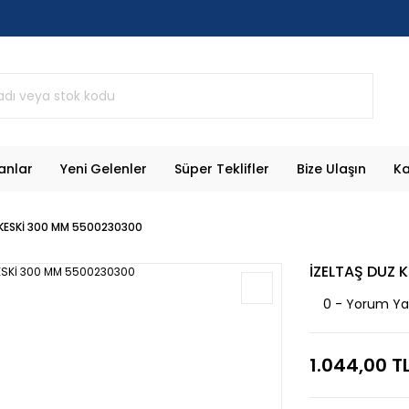
anlar
Yeni Gelenler
Süper Teklifler
Bize Ulaşın
Ka
 KESKİ 300 MM 5500230300
İZELTAŞ DUZ 
0 - Yorum Y
1.044,00 T