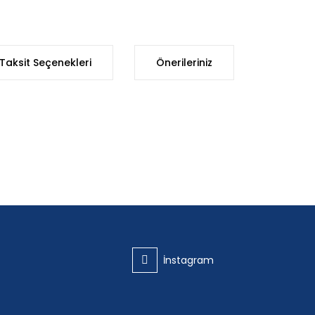
Taksit Seçenekleri
Önerileriniz
iğer konularda yetersiz gördüğünüz noktaları öneri formunu kullanarak t
Bu ürüne ilk yorumu siz yapın!
Yorum Yaz
İnstagram