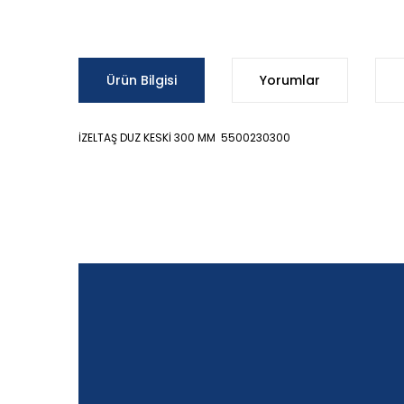
Ürün Bilgisi
Yorumlar
İZELTAŞ DUZ KESKİ 300 MM 5500230300
Bu ürünün fiyat bilgisi, resim, ürün açıklamalarında ve d
Görüş ve önerileriniz için teşekkür ederiz.
Ürün resmi kalitesiz, bozuk veya görüntülenemiyor.
Ürün açıklamasında eksik bilgiler bulunuyor.
Ürün bilgilerinde hatalar bulunuyor.
Ürün fiyatı diğer sitelerden daha pahalı.
Bu ürüne benzer farklı alternatifler olmalı.