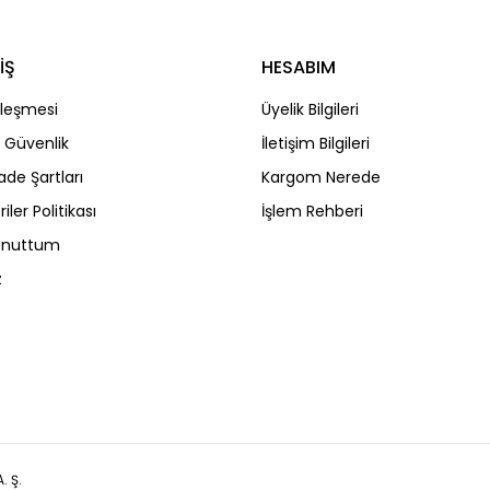
İŞ
HESABIM
Gönder
zleşmesi
Üyelik Bilgileri
ve Güvenlik
İletişim Bilgileri
İade Şartları
Kargom Nerede
riler Politikası
İşlem Rehberi
 Unuttum
z
. Ş.