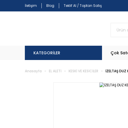
İletişim
Blog
Teklif Al / Toptan Satış
KATEGORİLER
Çok Sat
Anasayfa
EL ALETİ
KESKİ VE KESİCİLER
İZELTAŞ DUZ