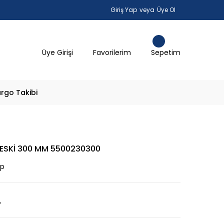
Giriş Yap
veya
Üye Ol
Üye Girişi
Favorilerim
Sepetim
rgo Takibi
KESKİ 300 MM 5500230300
ap
L