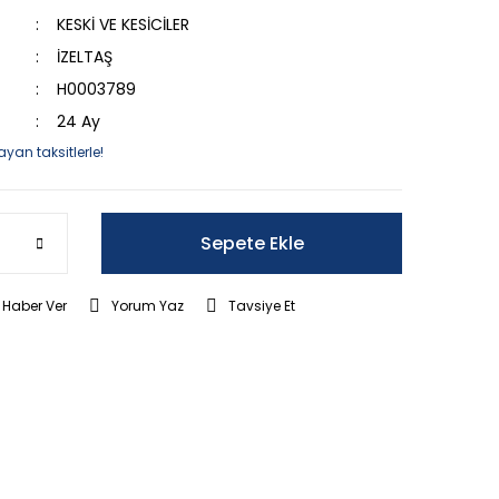
KESKİ VE KESİCİLER
İZELTAŞ
H0003789
24 Ay
ayan taksitlerle!
Sepete Ekle
 Haber Ver
Yorum Yaz
Tavsiye Et