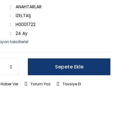
ANAHTARLAR
İZELTAŞ
H0001722
24 Ay
ayan taksitlerle!
Sepete Ekle
 Haber Ver
Yorum Yaz
Tavsiye Et