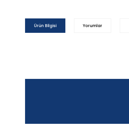
Ürün Bilgisi
Yorumlar
Bu ürünün fiyat bilgisi, resim, ürün açıklamalarında ve d
Görüş ve önerileriniz için teşekkür ederiz.
Ürün resmi kalitesiz, bozuk veya görüntülenemiyor.
Ürün açıklamasında eksik bilgiler bulunuyor.
Ürün bilgilerinde hatalar bulunuyor.
Ürün fiyatı diğer sitelerden daha pahalı.
Bu ürüne benzer farklı alternatifler olmalı.