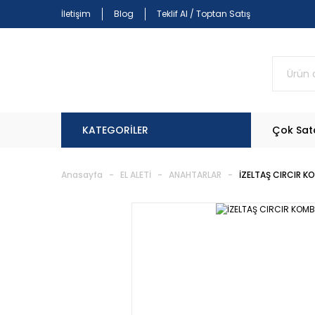
İletişim
Blog
Teklif Al / Toptan Satış
KATEGORİLER
Çok Sat
Anasayfa
EL ALETİ
ANAHTARLAR
İZELTAŞ CIRCIR K