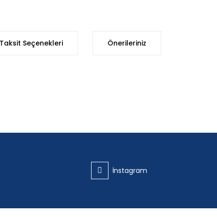
Taksit Seçenekleri
Önerileriniz
iğer konularda yetersiz gördüğünüz noktaları öneri formunu kullanarak t
Bu ürüne ilk yorumu siz yapın!
Yorum Yaz
İnstagram