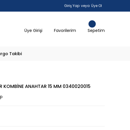
Giriş Yap
veya
Üye Ol
Üye Girişi
Favorilerim
Sepetim
rgo Takibi
IR KOMBİNE ANAHTAR 15 MM 0340020015
ap