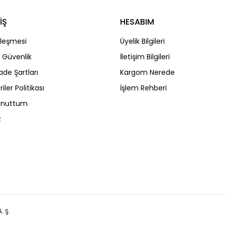
İŞ
HESABIM
Gönder
zleşmesi
Üyelik Bilgileri
ve Güvenlik
İletişim Bilgileri
İade Şartları
Kargom Nerede
riler Politikası
İşlem Rehberi
 Unuttum
z
. Ş.