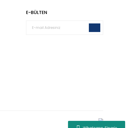
E-BÜLTEN
Whatsapp Destek
Whatsapp Sipariş