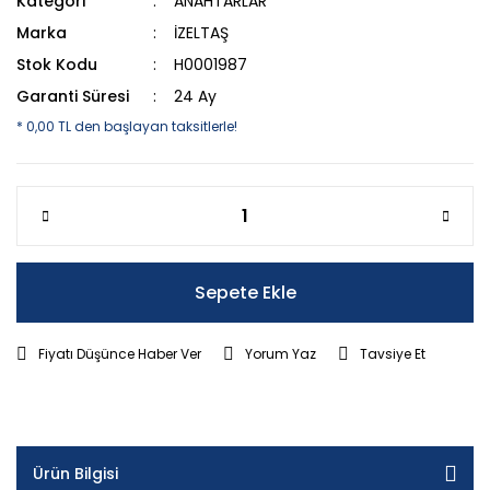
Kategori
ANAHTARLAR
Marka
İZELTAŞ
Stok Kodu
H0001987
Garanti Süresi
24 Ay
* 0,00 TL den başlayan taksitlerle!
Sepete Ekle
Fiyatı Düşünce Haber Ver
Yorum Yaz
Tavsiye Et
Ürün Bilgisi