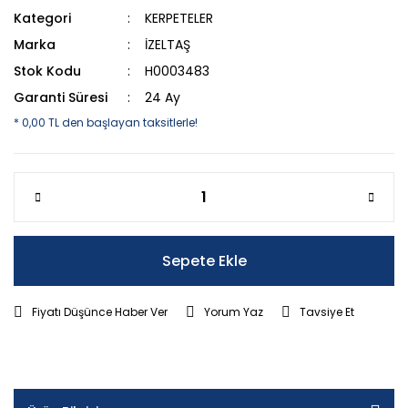
Kategori
KERPETELER
Marka
İZELTAŞ
Stok Kodu
H0003483
Garanti Süresi
24 Ay
* 0,00 TL den başlayan taksitlerle!
Sepete Ekle
Fiyatı Düşünce Haber Ver
Yorum Yaz
Tavsiye Et