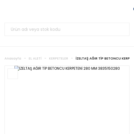
Anasayfa
EL ALETİ
KERPETELER
İZELTAŞ AĞIR TİP BETONCU KERPE