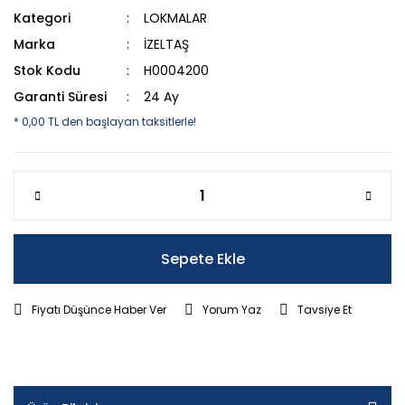
Kategori
LOKMALAR
Marka
İZELTAŞ
Stok Kodu
H0004200
Garanti Süresi
24 Ay
* 0,00 TL den başlayan taksitlerle!
Sepete Ekle
Fiyatı Düşünce Haber Ver
Yorum Yaz
Tavsiye Et