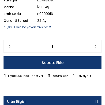
Kategori
LOKMALAR
Marka
İZELTAŞ
Stok Kodu
H0000916
Garanti Süresi
24 Ay
* 0,00 TL den başlayan taksitlerle!
Sepete Ekle
Fiyatı Düşünce Haber Ver
Yorum Yaz
Tavsiye Et
Ürün Bilgisi