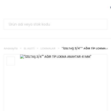
Anasayfa
EL ALETİ
LOKMALAR
''İZELTAŞ 3/4'''' AĞIR TİP LOKMA A