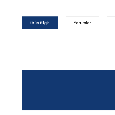
Ürün Bilgisi
Yorumlar
Bu ürünün fiyat bilgisi, resim, ürün açıklamalarında ve d
Görüş ve önerileriniz için teşekkür ederiz.
Ürün resmi kalitesiz, bozuk veya görüntülenemiyor.
Ürün açıklamasında eksik bilgiler bulunuyor.
Ürün bilgilerinde hatalar bulunuyor.
Ürün fiyatı diğer sitelerden daha pahalı.
Bu ürüne benzer farklı alternatifler olmalı.