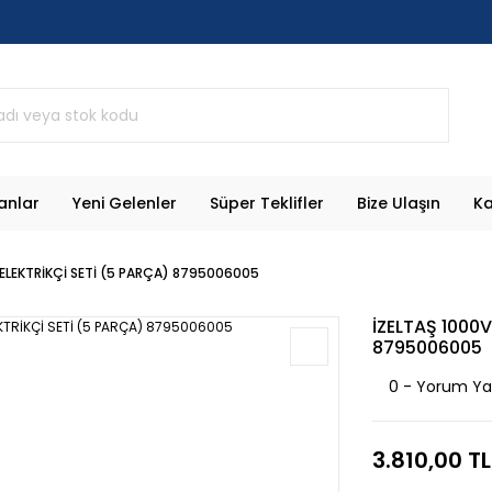
anlar
Yeni Gelenler
Süper Teklifler
Bize Ulaşın
Ka
İ ELEKTRİKÇİ SETİ (5 PARÇA) 8795006005
İZELTAŞ 1000V
8795006005
0 - Yorum Y
3.810,00 TL