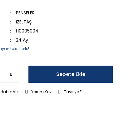
PENSELER
İZELTAŞ
H0005004
24 Ay
ayan taksitlerle!
Sepete Ekle
 Haber Ver
Yorum Yaz
Tavsiye Et