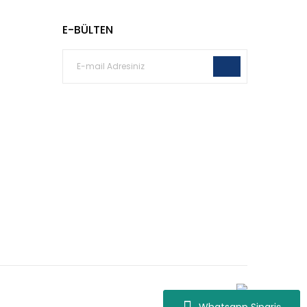
E-BÜLTEN
Whatsapp Destek
Whatsapp Sipariş