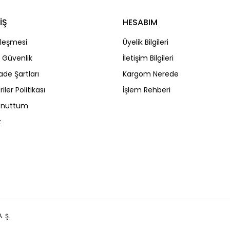
İŞ
HESABIM
Gönder
zleşmesi
Üyelik Bilgileri
ve Güvenlik
İletişim Bilgileri
İade Şartları
Kargom Nerede
riler Politikası
İşlem Rehberi
 Unuttum
z
. Ş.