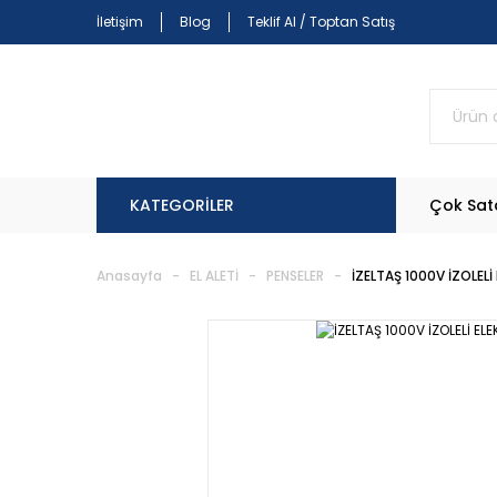
İletişim
Blog
Teklif Al / Toptan Satış
KATEGORİLER
Çok Sat
Anasayfa
EL ALETİ
PENSELER
İZELTAŞ 1000V İZOLEL