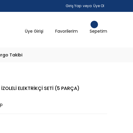
Giriş Yap
veya
Üye Ol
Üye Girişi
Favorilerim
Sepetim
rgo Takibi
 İZOLELİ ELEKTRİKÇİ SETİ (5 PARÇA)
ap