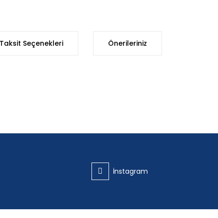
Taksit Seçenekleri
Önerileriniz
iğer konularda yetersiz gördüğünüz noktaları öneri formunu kullanarak t
Bu ürüne ilk yorumu siz yapın!
Yorum Yaz
İnstagram