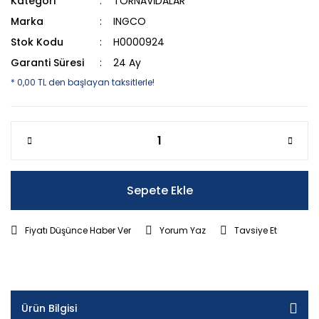
Kategori
TORNAVİDALAR
Marka
INGCO
Stok Kodu
H0000924
Garanti Süresi
24 Ay
* 0,00 TL den başlayan taksitlerle!
Sepete Ekle
Fiyatı Düşünce Haber Ver
Yorum Yaz
Tavsiye Et
Ürün Bilgisi