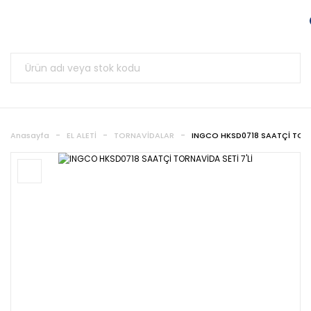
Anasayfa
EL ALETİ
TORNAVİDALAR
INGCO HKSD0718 SAATÇİ TORNA