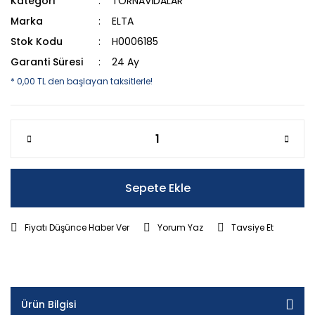
Kategori
TORNAVİDALAR
Marka
ELTA
Stok Kodu
H0006185
Garanti Süresi
24 Ay
* 0,00 TL den başlayan taksitlerle!
Sepete Ekle
Fiyatı Düşünce Haber Ver
Yorum Yaz
Tavsiye Et
Ürün Bilgisi