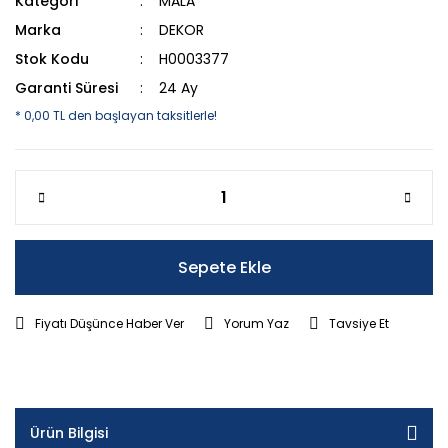
Kategori
MALA
Marka
DEKOR
Stok Kodu
H0003377
Garanti Süresi
24 Ay
* 0,00 TL den başlayan taksitlerle!
Sepete Ekle
Fiyatı Düşünce Haber Ver
Yorum Yaz
Tavsiye Et
Ürün Bilgisi