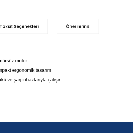
Taksit Seçenekleri
Önerileriniz
kömürsüz motor
kompakt ergonomik tasarım
ü ve şarj cihazlarıyla çalışır
iğer konularda yetersiz gördüğünüz noktaları öneri formunu kullanarak t
Bu ürüne ilk yorumu siz yapın!
Yorum Yaz