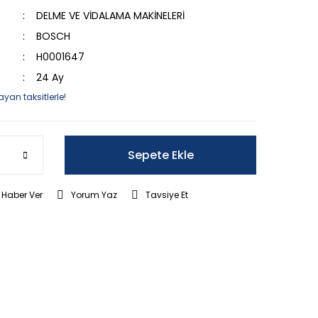
DELME VE VİDALAMA MAKİNELERİ
BOSCH
H0001647
24 Ay
ayan taksitlerle!
Sepete Ekle
 Haber Ver
Yorum Yaz
Tavsiye Et