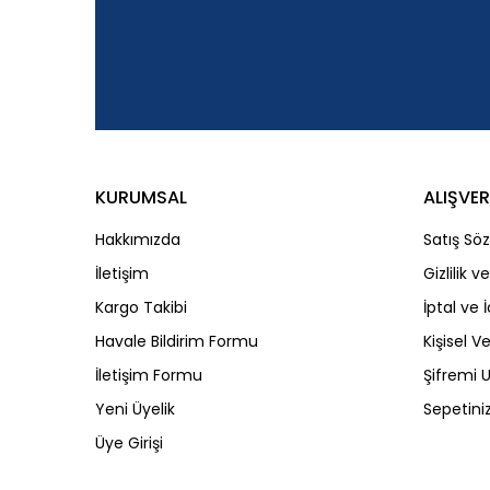
Ürün bilgilerinde hatalar bulunuyor.
Ürün fiyatı diğer sitelerden daha pahalı.
Bu ürüne benzer farklı alternatifler olmalı.
KURUMSAL
ALIŞVER
Hakkımızda
Satış Sö
İletişim
Gizlilik 
Kargo Takibi
İptal ve 
Havale Bildirim Formu
Kişisel Ve
İletişim Formu
Şifremi
Yeni Üyelik
Sepetini
Üye Girişi