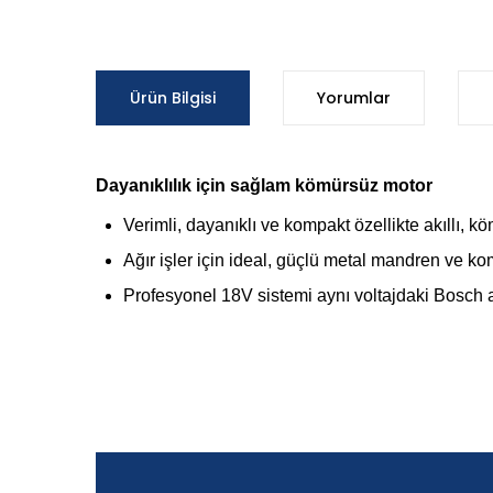
Ürün Bilgisi
Yorumlar
Dayanıklılık için sağlam kömürsüz motor
Verimli, dayanıklı ve kompakt özellikte akıllı, 
Ağır işler için ideal, güçlü metal mandren ve 
Profesyonel 18V sistemi aynı voltajdaki Bosch ak
Bu ürünün fiyat bilgisi, resim, ürün açıklamalarında ve d
Görüş ve önerileriniz için teşekkür ederiz.
Ürün resmi kalitesiz, bozuk veya görüntülenemiyor.
Ürün açıklamasında eksik bilgiler bulunuyor.