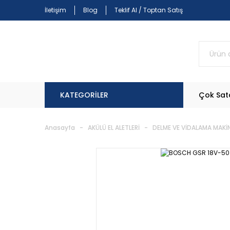
İletişim
Blog
Teklif Al / Toptan Satış
KATEGORİLER
Çok Sat
Anasayfa
AKÜLÜ EL ALETLERİ
DELME VE VİDALAMA MAKİN