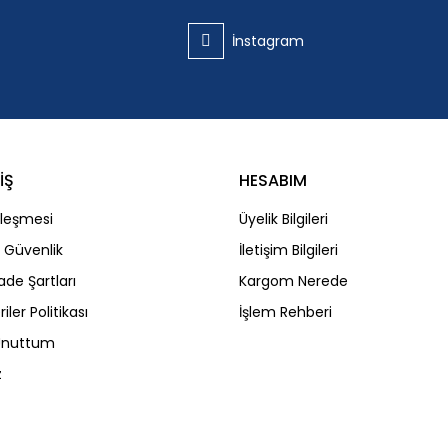
İnstagram
İŞ
HESABIM
Gönder
zleşmesi
Üyelik Bilgileri
ve Güvenlik
İletişim Bilgileri
İade Şartları
Kargom Nerede
riler Politikası
İşlem Rehberi
 Unuttum
z