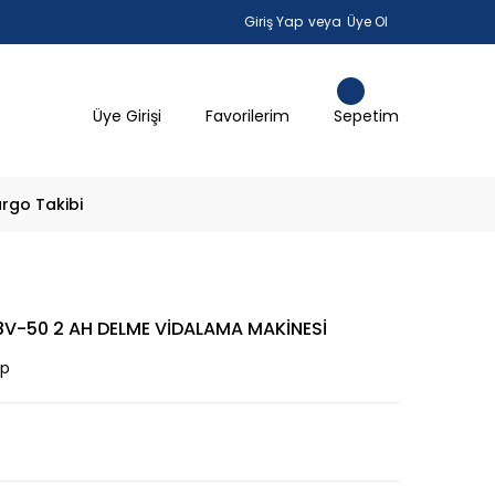
Giriş Yap
veya
Üye Ol
Üye Girişi
Favorilerim
Sepetim
rgo Takibi
V-50 2 AH DELME VİDALAMA MAKİNESİ
ap