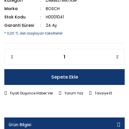
Kategori
DARBELİ MATKAP
Marka
BOSCH
Stok Kodu
H0001041
Garanti Süresi
24 Ay
* 0,00 TL den başlayan taksitlerle!
Sepete Ekle
Fiyatı Düşünce Haber Ver
Yorum Yaz
Tavsiye Et
Ürün Bilgisi