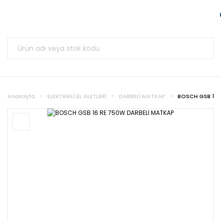
Anasayfa
ELEKTRİKLİ EL ALETLERİ
DARBELİ MATKAP
BOSCH GSB 16 