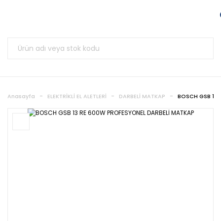
Anasayfa
ELEKTRİKLİ EL ALETLERİ
DARBELİ MATKAP
BOSCH GSB 13 