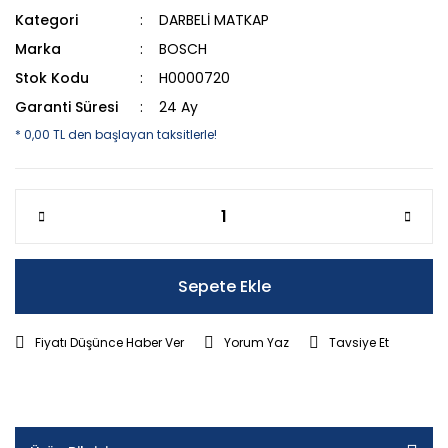
Kategori
DARBELİ MATKAP
Marka
BOSCH
Stok Kodu
H0000720
Garanti Süresi
24 Ay
* 0,00 TL den başlayan taksitlerle!
Sepete Ekle
Fiyatı Düşünce Haber Ver
Yorum Yaz
Tavsiye Et